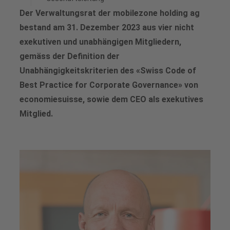
Generalversammlung
Medienkontakt
Der Verwaltungsrat der mobilezone holding ag
Offene Stellen mobilezone reload
bestand am 31. Dezember 2023 aus vier nicht
Analysten
Downloads für Medienschaffende
Offene Lehrstellen
exekutiven und unabhängigen Mitgliedern,
Aktienrückkaufprogramme
gemäss der Definition der
Deine Ausbildung bei mobilezone
Unabhängigkeitskriterien des «Swiss Code of
Finanzkalender
Trainee-Programm
Best Practice for Corporate Governance» von
economiesuisse, sowie dem CEO als exekutives
Aktie
Mitglied.
Kontakt für Analysten & Investoren
Downloads