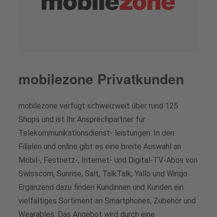
Generalversammlung
Medienkontakt
Offene Stellen mobilezone reload
Analysten
Downloads für Medienschaffende
Offene Lehrstellen
Aktienrückkaufprogramme
Deine Ausbildung bei mobilezone
mobilezone Privatkunden
Finanzkalender
Trainee-Programm
Aktie
mobilezone verfügt schweizweit über rund 125
Shops und ist Ihr Ansprechpartner für
Telekommunikationsdienst- leistungen. In den
Kontakt für Analysten & Investoren
Filialen und online gibt es eine breite Auswahl an
Downloads
Mobil-, Festnetz-, Internet- und Digital-TV-Abos von
Swisscom, Sunrise, Salt, TalkTalk, Yallo und Wingo.
Ergänzend dazu finden Kundinnen und Kunden ein
vielfältiges Sortiment an Smartphones, Zubehör und
Wearables. Das Angebot wird durch eine