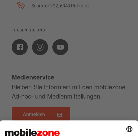
Suurstoffi 22, 6343 Rotkreuz
FOLGEN SIE UNS
Medienservice
Bleiben Sie informiert mit den mobilezone
Ad-hoc- und Medienmitteilungen.
Anmelden