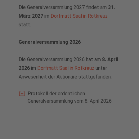
Generalversammlung
Die Generalversammlung 2027 findet am
Medienkontakt
31.
Offene Stellen mobilezone reload
März 2027
im
Dorfmatt Saal in Rotkreuz
Analysten
Downloads für Medienschaffende
Offene Lehrstellen
statt.
Aktienrückkaufprogramme
Deine Ausbildung bei mobilezone
Generalversammlung 2026
Finanzkalender
Trainee-Programm
Die Generalversammlung 2026 hat am
8. April
Aktie
2026
im
Dorfmatt Saal in Rotkreuz
unter
Anwesenheit der Aktionäre stattgefunden.
Kontakt für Analysten & Investoren
Protokoll der ordentlichen
Downloads
Generalversammlung vom 8. April 2026