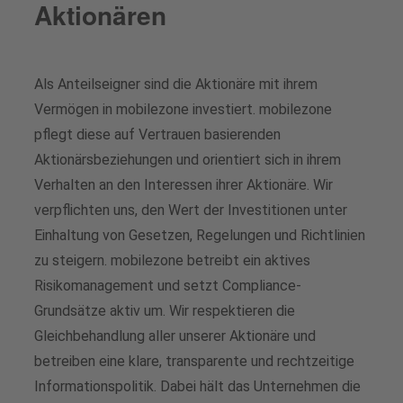
Aktionären
Generalversammlung
Medienkontakt
Offene Stellen mobilezone reload
Analysten
Downloads für Medienschaffende
Offene Lehrstellen
Als Anteilseigner sind die Aktionäre mit ihrem
Aktienrückkaufprogramme
Deine Ausbildung bei mobilezone
Vermögen in mobilezone investiert. mobilezone
pflegt diese auf Vertrauen basierenden
Finanzkalender
Trainee-Programm
Aktionärsbeziehungen und orientiert sich in ihrem
Verhalten an den Interessen ihrer Aktionäre. Wir
Aktie
verpflichten uns, den Wert der Investitionen unter
Einhaltung von Gesetzen, Regelungen und Richtlinien
Kontakt für Analysten & Investoren
zu steigern. mobilezone betreibt ein aktives
Risikomanagement und setzt Compliance-
Downloads
Grundsätze aktiv um. Wir respektieren die
Gleichbehandlung aller unserer Aktionäre und
betreiben eine klare, transparente und rechtzeitige
Informationspolitik. Dabei hält das Unternehmen die