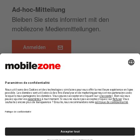
Ad-hoc-Mitteilung
Bleiben Sie stets informiert mit den
mobilezone Medienmitteilungen.
Anmelden
www.mobilezone.ch
Zum Seitenanfang
FOLGEN SIE UNS
© MOBILEZONE HOLDING AG
Stockage