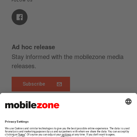
FOLOW US
Ad hoc release
Stay informed with the mobilezone media
releases.
Subscribe
www.mobilezone.ch
Top of page
FOLGEN SIE UNS