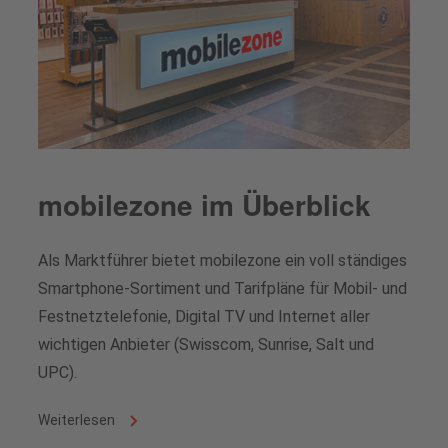
Vacancies
Analysts
Downloads for media professionals
Share buyback programs
Financial calendar
Share price
mobilezone im Überblick
Contact for analysts and investors
Als Marktführer bietet mobilezone ein voll ständiges
Smartphone-Sortiment und Tarifpläne für Mobil- und
Downloads
Festnetztelefonie, Digital TV und Internet aller
wichtigen Anbieter (Swisscom, Sunrise, Salt und
UPC).
Weiterlesen