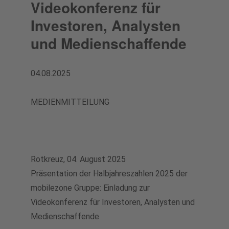
Videokonferenz für
Generalversammlung
Medienkontakt
Offene Stellen mobilezone reload
Investoren, Analysten
Analysten
Downloads für Medienschaffende
und Medienschaffende
Offene Lehrstellen
Aktienrückkaufprogramme
Deine Ausbildung bei mobilezone
04.08.2025
Finanzkalender
Trainee-Programm
MEDIENMITTEILUNG
Aktie
Kontakt für Analysten & Investoren
Rotkreuz, 04. August 2025
Downloads
Präsentation der Halbjahreszahlen 2025 der
mobilezone Gruppe: Einladung zur
Videokonferenz für Investoren, Analysten und
Medienschaffende